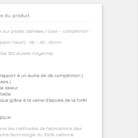
ls du produit
e sur pistes damées / loisir - compétition
patin-talon) : 39 – 42– 42mm
aille 183 dureté moyenne)
rapport à un autre ski de compétition (
ire )
le skieur
taille
que grâce à la veine d'épicéa de la forêt
gique
:
rions les méthodes de fabrications des
notre technologie du 100% carbone.