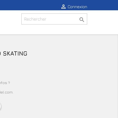

Connexion

D SKATING
fos ?
del.com.