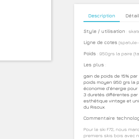
Description
Détai
Style / utilisation
: skat
Ligne de cotes
(spatule-
Poids
: 950grs la paire (t
Les plus
:
gain de poids de 15% par 
poids moyen 950 grs la pa
économie d'énergie pour 
3 duretés différentes par 
esthétique vintage et uni
du Risoux.
Commentaire technolo
Pour le ski F72, nous ma
premiers skis bois avec 