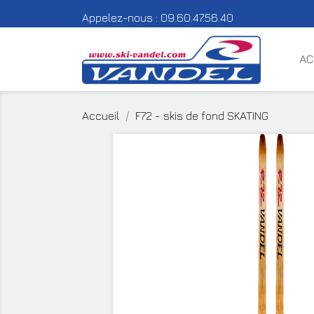
Appelez-nous :
09.60.47.56.40
AC
Accueil
F72 - skis de fond SKATING