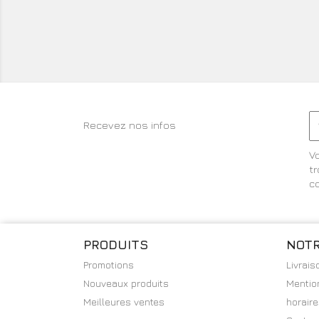
Recevez nos infos
V
t
co
PRODUITS
NOTR
Promotions
Livrais
Nouveaux produits
Mentio
Meilleures ventes
horair