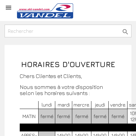



HORAIRES D'OUVERTURE
Chers Clientes et Clients,
Nous sommes à votre disposition
selon les horaires suivants :
lundi
mardi
mercre.
jeudi
vendre.
sa
10
MATIN
fermé
fermé
fermé
fermé
fermé
12
APRES-
14h00
14h00
14h00
14h00
14