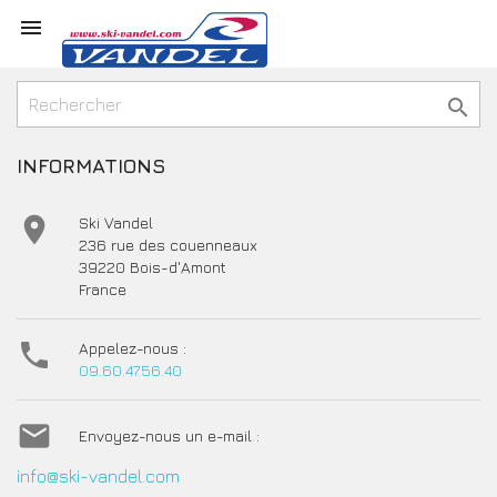



INFORMATIONS

Ski Vandel
236 rue des couenneaux
39220 Bois-d'Amont
France

Appelez-nous :
09.60.47.56.40

Envoyez-nous un e-mail :
info@ski-vandel.com